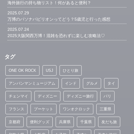
海外旅行の持ち物リスト！何があると便利？
2025.07.29
万博のパソナパビリオンってどう？5歳児と行った感想
2025.07.24
2025大阪関西万博！混雑を恐れずに楽しむ攻略法♡
タグ
ONE OK ROCK
USJ
ひとり旅
アンパンマンミュージアム
インド
グルメ
タイ
チェンマイ
ディズニー
ディズニー旅行
パリ
フランス
プーケット
ワンオクロック
三重県
京都府
便利グッズ
兵庫県
千葉県
友だち旅