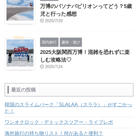
万博のパソナパビリオンってどう？5歳
児と行った感想
2025/7/29
国内旅行
趣味・遊び
2025大阪関西万博！混雑を恐れずに楽
しむ攻略法♡
2025/7/24
最近の投稿
韓国のスライムパーク「SLALAA（スララ）」がすごかっ
た！
ワンオクロック・デトックスツアー・ライブレポ
海外旅行の持ち物リスト！何があると便利？