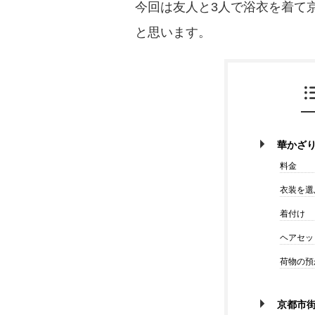
今回は友人と3人で浴衣を着て
と思います。
華かざ
料金
衣装を選
着付け
ヘアセッ
荷物の預
京都市