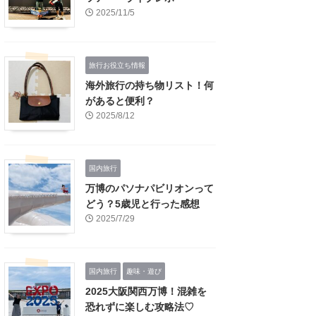
2025/11/5
旅行お役立ち情報
海外旅行の持ち物リスト！何
があると便利？
2025/8/12
国内旅行
万博のパソナパビリオンって
どう？5歳児と行った感想
2025/7/29
国内旅行
趣味・遊び
2025大阪関西万博！混雑を
恐れずに楽しむ攻略法♡