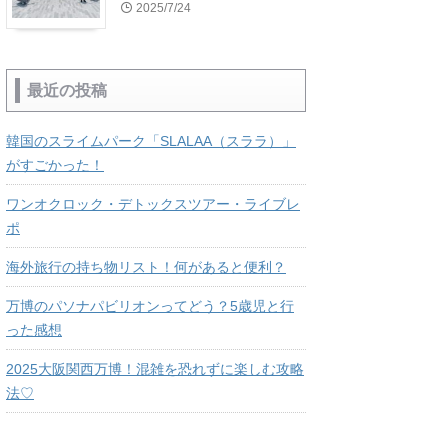
2025/7/24
最近の投稿
韓国のスライムパーク「SLALAA（スララ）」
がすごかった！
ワンオクロック・デトックスツアー・ライブレ
ポ
海外旅行の持ち物リスト！何があると便利？
万博のパソナパビリオンってどう？5歳児と行
った感想
2025大阪関西万博！混雑を恐れずに楽しむ攻略
法♡