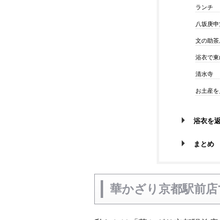
ランチ
八坂庚申
文の助茶
浴衣で東
清水寺
お土産を
浴衣を返
まとめ
華かざり京都駅前店