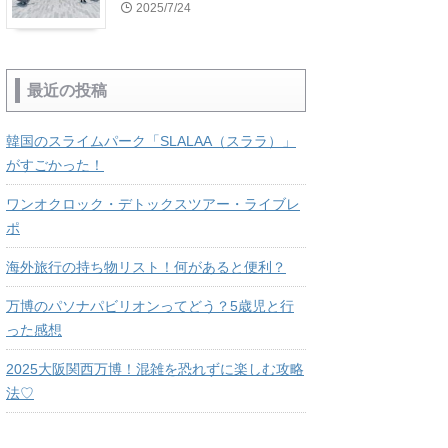
2025/7/24
最近の投稿
韓国のスライムパーク「SLALAA（スララ）」
がすごかった！
ワンオクロック・デトックスツアー・ライブレ
ポ
海外旅行の持ち物リスト！何があると便利？
万博のパソナパビリオンってどう？5歳児と行
った感想
2025大阪関西万博！混雑を恐れずに楽しむ攻略
法♡