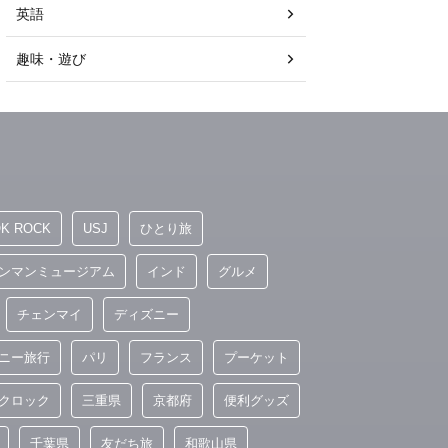
英語
趣味・遊び
OK ROCK
USJ
ひとり旅
ンマンミュージアム
インド
グルメ
チェンマイ
ディズニー
ニー旅行
パリ
フランス
プーケット
クロック
三重県
京都府
便利グッズ
千葉県
友だち旅
和歌山県