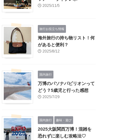
2025/11/5
旅行お役立ち情報
海外旅行の持ち物リスト！何
があると便利？
2025/8/12
国内旅行
万博のパソナパビリオンって
どう？5歳児と行った感想
2025/7/29
国内旅行
趣味・遊び
2025大阪関西万博！混雑を
恐れずに楽しむ攻略法♡