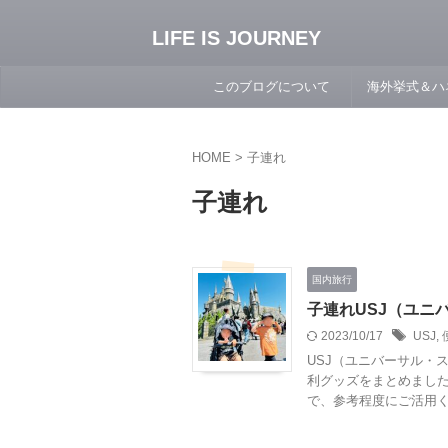
LIFE IS JOURNEY
このブログについて
海外挙式＆ハ
HOME
>
子連れ
子連れ
国内旅行
子連れUSJ（ユニ
2023/10/17
USJ
,
USJ（ユニバーサル・
利グッズをまとめました
で、参考程度にご活用くだ